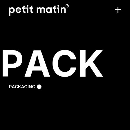
P
A
C
K
PACKAGING