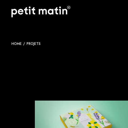
Skip
to
the
content
HOME
PROJETS